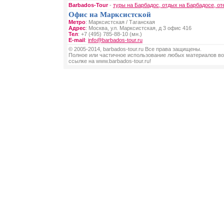
Barbados-Tour
-
туры на Барбадос, отдых на Барбадосе, от
Офис на Марксистской
Метро
: Марксистская / Таганская
Адрес
: Москва, ул. Марксистская, д 3 офис 416
Тел
: +7 (495) 785-88-10 (мн.)
E-mail
:
info@barbados-tour.ru
© 2005-2014, barbados-tour.ru Все права защищены.
Полное или частичное использование любых материалов во
ссылке на www.barbados-tour.ru!