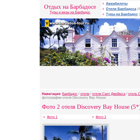
Авиабилеты
Отдых на Барбадосе
Отели Барбадоса
(6
Туры и визы на Барбадос
Туры на Барбадос
(
Навигация
:
Барбадос
/
отели
/
отели Сант Джеймса
/
отель 
фотографии отеля Discovery Bay House
Фото 2 отеля Discovery Bay House (5*
Фото 1
Фото 2