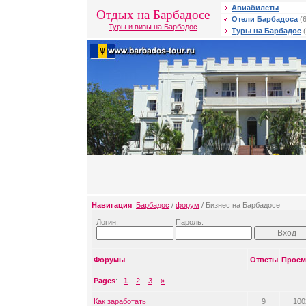
Авиабилеты
Отдых на Барбадосе
Отели Барбадоса
(6
Туры и визы на Барбадос
Туры на Барбадос
(
Навигация
:
Барбадос
/
форум
/ Бизнес на Барбадосе
Логин:
Пароль:
Форумы
Ответы
Просм
Pages
:
1
2
3
»
Как заработать
9
100