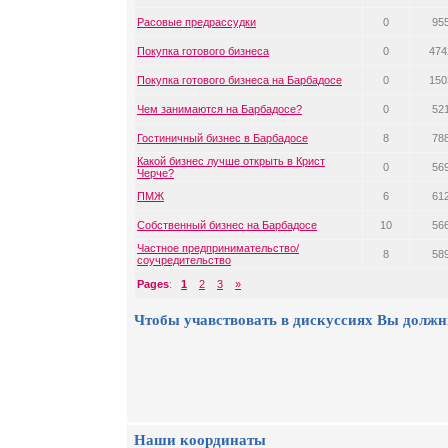
Расовые предрассудки
0
95
Покупка готового бизнеса
0
474
Покупка готового бизнеса на Барбадосе
0
150
Чем занимаются на Барбадосе?
0
52
Гостиничный бизнес в Барбадосе
8
78
Какой бизнес лучше открыть в Крист
0
56
Черче?
ПМЖ
6
61
Собственный бизнес на Барбадосе
10
56
Частное предпринимательство/
8
58
соучредительство
Pages
:
1
2
3
»
Чтобы учавствовать в дискуссиях Вы должн
Наши координаты