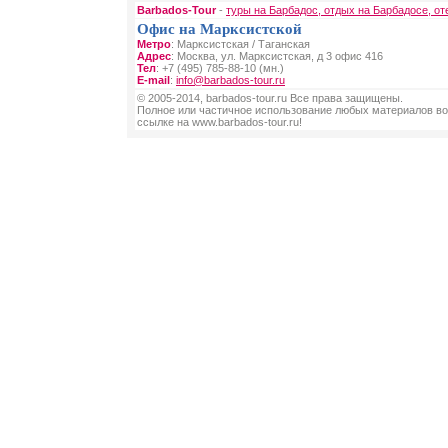
Barbados-Tour
-
туры на Барбадос, отдых на Барбадосе, от
Офис на Марксистской
Метро
: Марксистская / Таганская
Адрес
: Москва, ул. Марксистская, д 3 офис 416
Тел
: +7 (495) 785-88-10 (мн.)
E-mail
:
info@barbados-tour.ru
© 2005-2014, barbados-tour.ru Все права защищены.
Полное или частичное использование любых материалов во
ссылке на www.barbados-tour.ru!