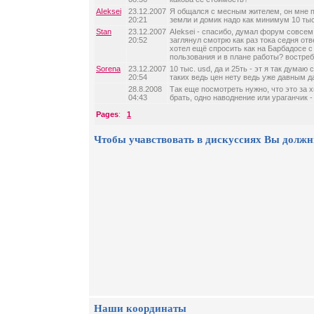
AIeksei
23.12.2007
Я общался с месным жителем, он мне п
20:21
земли и домик надо как минимум 10 тыс
Stan
23.12.2007
AIeksei - спасибо, думал форум совсем
20:52
заглянул смотрю как раз тока седня отв
хотел ещё спросить как на Барбадосе с
пользования и в плане работы? востре
Sorena
23.12.2007
10 тыс. usd, да и 25ть - эт я так думаю
20:54
таких ведь цен нету ведь уже давным д
28.8.2008
Так еще посмотреть нужно, что это за 
04:43
брать, одно наводнение или ураганчик -
Pages
:
1
Чтобы учавствовать в дискуссиях Вы должн
Наши координаты