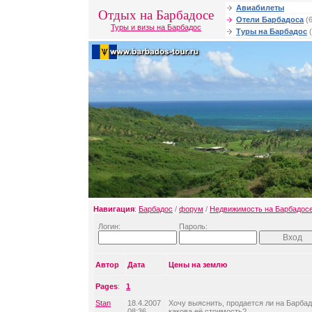
Авиабилеты
Отдых на Барбадосе
Отели Барбадоса
(6
Туры и визы на Барбадос
Туры на Барбадос
(
Навигация
:
Барбадос
/
форум
/
Недвижимость на Барбадос
Логин:
Пароль:
Автор
Дата
Цены на землю
Pages
:
1
Stan
18.4.2007
Хочу выяснить, продается ли на Барба
08:36
какова её стоимость?