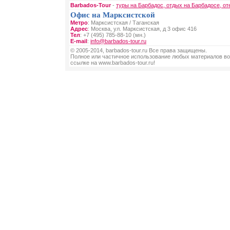
Barbados-Tour
-
туры на Барбадос, отдых на Барбадосе, от
Офис на Марксистской
Метро
: Марксистская / Таганская
Адрес
: Москва, ул. Марксистская, д 3 офис 416
Тел
: +7 (495) 785-88-10 (мн.)
E-mail
:
info@barbados-tour.ru
© 2005-2014, barbados-tour.ru Все права защищены.
Полное или частичное использование любых материалов во
ссылке на www.barbados-tour.ru!